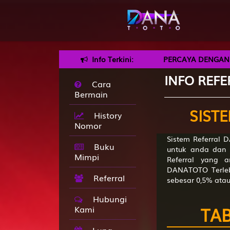
TOTO.COM SITUS TOGEL TERPERCAYA DENGAN PASARAN TOGEL
Info Terkini:
INFO REFE
Cara
Bermain
SIST
History
Nomor
Sistem Referral
Buku
untuk anda dan
Mimpi
Referral yang 
DANATOTO Terle
Referral
sebesar 0,5% atau
Hubungi
TAB
Kami